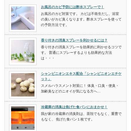
お風呂のカビ予防には酢水スプレーで！
お風呂のカビ対策です。 カビは不衛生だし、浴室
の臭いがカビ臭くなります。酢水スプレーを使って
の予防方法です。
香り付きの消臭スプレーを利かせるには？
香り付きの消臭スプレーを効果的に利かせるコツで
す。 普通にスプレーするよりも効果的な方法
は・・・
シャンピニオンエキス配合「シャンピニオンエチケ
ット」
スメルハラスメント対策に！ 体臭・口臭・便臭・
加齢臭などのニオイが気になる方へ…
冷蔵庫の消臭は焦げた食パンにおまかせ！
我が家の冷蔵庫の消臭剤は、茶殻でもなく、重曹で
もなく、 焦げた食パン１枚です。