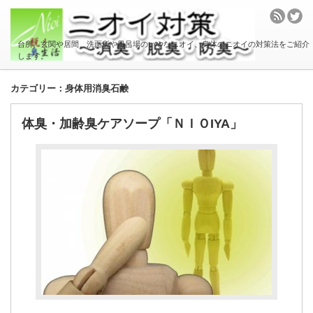
台所、玄関や居間、洗面所や風呂場のいやなニオイ、身体のニオイの対策法をご紹介
します。
カテゴリー：身体用消臭石鹸
体臭・加齢臭ケアソープ「ＮＩＯIYA」