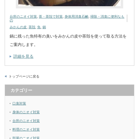
台所のニオイ対策
,
茶・茶殻で対策
,
身体用消臭石鹸
,
掃除・消臭に便利なも
の
みかんの皮
,
茶殻
,
魚
,
鍋
鍋に残った魚特有の臭いをみかんの皮や茶殻を使って取る方法を
ご案内します。
詳細を見る
トップページに戻る
カテゴリー
口臭対策
身体のニオイ対策
台所のニオイ対策
料理のニオイ対策
部屋のニオイ対策