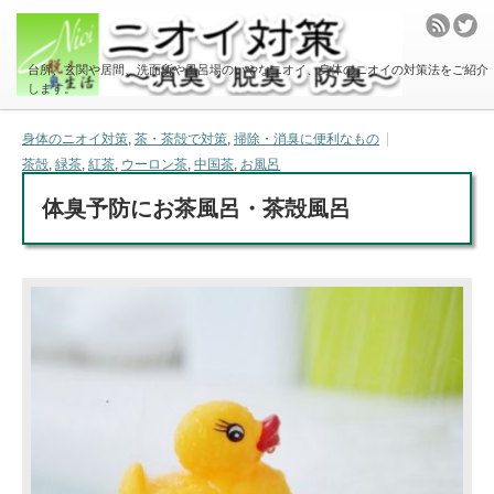
台所、玄関や居間、洗面所や風呂場のいやなニオイ、身体のニオイの対策法をご紹介
します。
身体のニオイ対策
,
茶・茶殻で対策
,
掃除・消臭に便利なもの
茶殻
,
緑茶
,
紅茶
,
ウーロン茶
,
中国茶
,
お風呂
体臭予防にお茶風呂・茶殻風呂