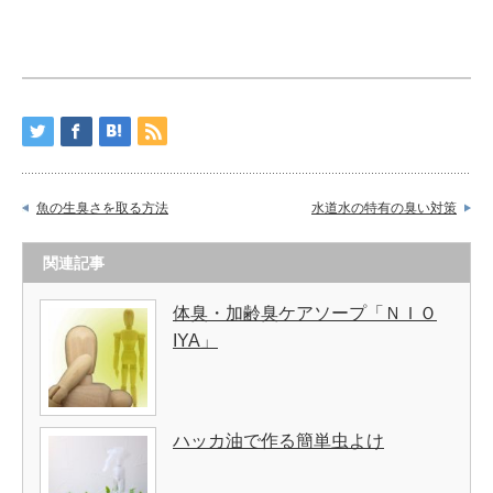
魚の生臭さを取る方法
水道水の特有の臭い対策
関連記事
体臭・加齢臭ケアソープ「ＮＩＯ
IYA」
ハッカ油で作る簡単虫よけ