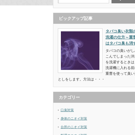
ピックアップ記事
タバコ臭い衣類
洗濯の仕方～重
はタバコ臭も消
タバコの臭いがし
こんでしまった洋
を洗濯するときは
洗濯機に入れる前
重曹を使って臭い
としをします。方法は・・・
カテゴリー
口臭対策
身体のニオイ対策
台所のニオイ対策