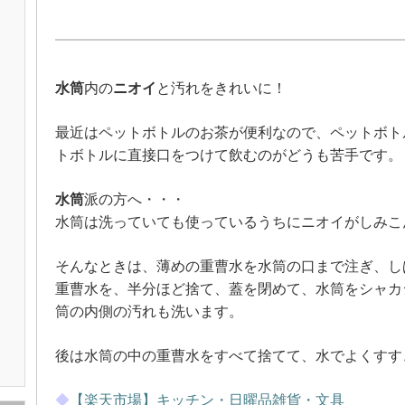
水筒
内の
ニオイ
と汚れをきれいに！
最近はペットボトルのお茶が便利なので、ペットボト
トボトルに直接口をつけて飲むのがどうも苦手です。
水筒
派の方へ・・・
水筒は洗っていても使っているうちにニオイがしみこ
そんなときは、薄めの重曹水を水筒の口まで注ぎ、し
重曹水を、半分ほど捨て、蓋を閉めて、水筒をシャカ
筒の内側の汚れも洗います。
後は水筒の中の重曹水をすべて捨てて、水でよくすす
◆
【楽天市場】キッチン・日曜品雑貨・文具