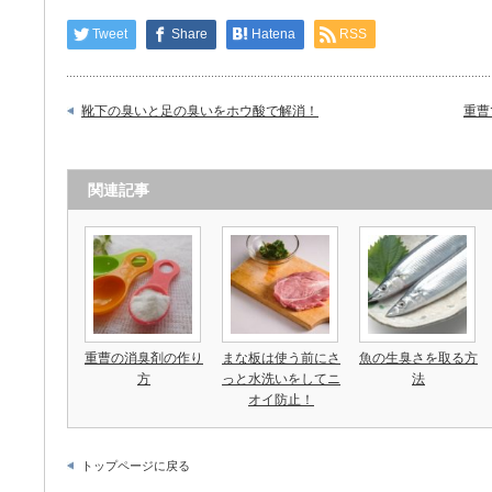
Tweet
Share
Hatena
RSS
靴下の臭いと足の臭いをホウ酸で解消！
重曹
関連記事
重曹の消臭剤の作り
まな板は使う前にさ
魚の生臭さを取る方
方
っと水洗いをしてニ
法
オイ防止！
トップページに戻る