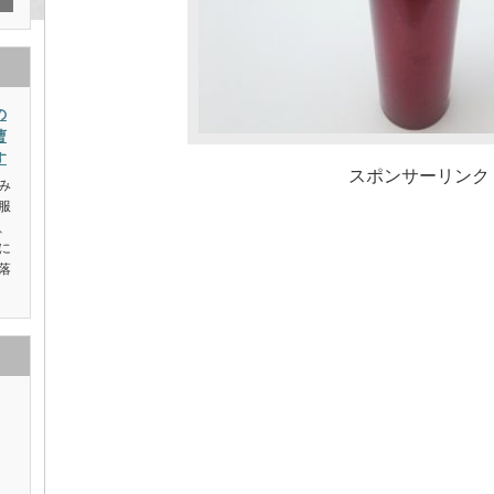
の
曹
す
スポンサーリンク
み
服
、
に
落