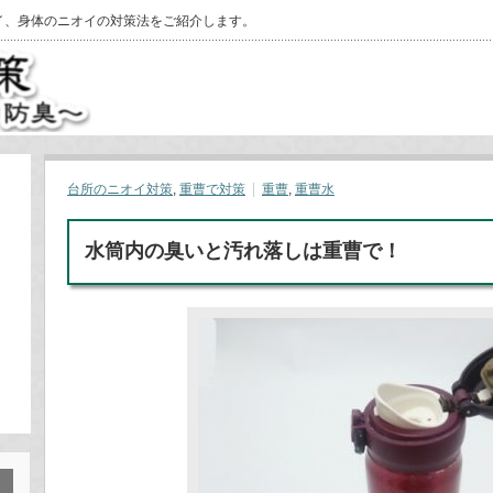
イ、身体のニオイの対策法をご紹介します。
台所のニオイ対策
,
重曹で対策
重曹
,
重曹水
水筒内の臭いと汚れ落しは重曹で！