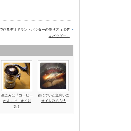
で作るデオドラントパウダーの作り方（ボデ
ィパウダー）
生ごみは「コーヒー
鍋についた魚臭いニ
かす」でニオイ対
オイを取る方法
策！