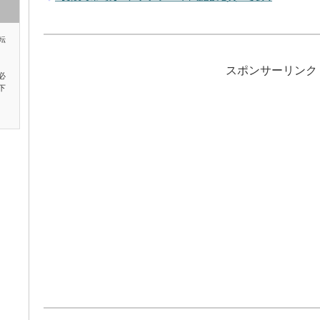
転
スポンサーリンク
必
下